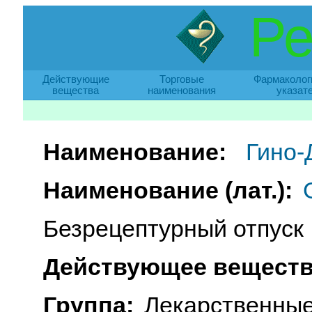
Ре
Действующие
Торговые
Фармаколог
вещества
наименования
указат
Наименование:
Гино-
Наименование (лат.):
Безрецептурный отпуск
Действующее веществ
Группа:
Лекарственные