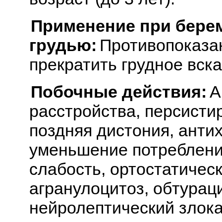
Применение при бере
грудью:
Противопоказан
прекратить грудное вск
Побочные действия:
А
расстройства, персисти
поздняя дистония, анти
уменьшение потребления
слабость, ортостатическ
агранулоцитоз, обтурац
нейролептический злок