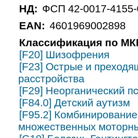
НД:
ФСП 42-0017-4155-
EAN:
4601969002898
Классификация по МКБ
[F20] Шизофрения
[F23] Острые и преходя
расстройства
[F29] Неорганический п
[F84.0] Детский аутизм
[F95.2] Комбинирование
множественных моторны