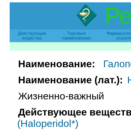
Ре
Действующие
Торговые
Фармаколог
вещества
наименования
указат
Наименование:
Галоп
Наименование (лат.):
Жизненно-важный
Действующее веществ
(Haloperidol*)