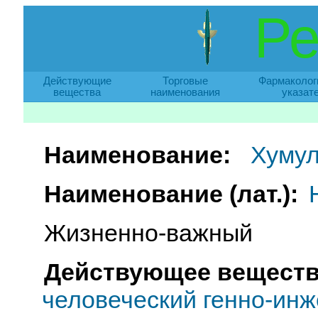
Ре
Действующие
Торговые
Фармаколог
вещества
наименования
указат
Наименование:
Хуму
Наименование (лат.):
Жизненно-важный
Действующее веществ
человеческий генно-инже