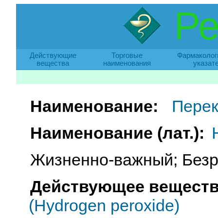
Ре
Действующие
Торговые
Фармаколог
вещества
наименования
указат
Наименование:
Перек
Наименование (лат.):
Жизненно-важный; Безр
Действующее веществ
(Hydrogen peroxide)