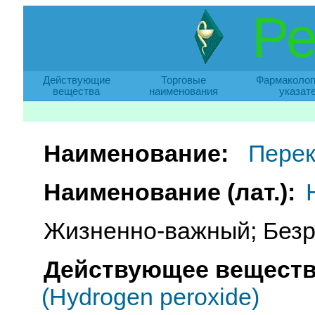
Ре
Действующие
Торговые
Фармаколог
вещества
наименования
указат
Наименование:
Перек
Наименование (лат.):
Жизненно-важный; Безр
Действующее веществ
(Hydrogen peroxide)