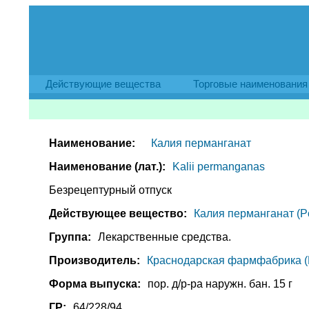
Действующие вещества
Торговые наименования
Наименование:
Калия перманганат
Наименование (лат.):
Kalii permanganas
Безрецептурный отпуск
Действующее вещество:
Калия перманганат (P
Группа:
Лекарственные средства.
Производитель:
Краснодарская фармфабрика (
Форма выпуска:
пор. д/р-ра наружн. бан. 15 г
ГР:
64/228/94