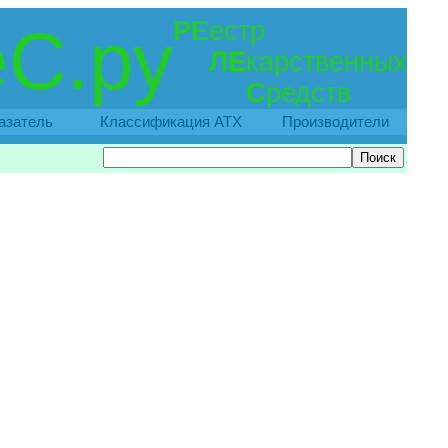
РЕ
естр
С.ру
ЛЕ
карственных
С
редств
азатель
Классификация АТХ
Производители