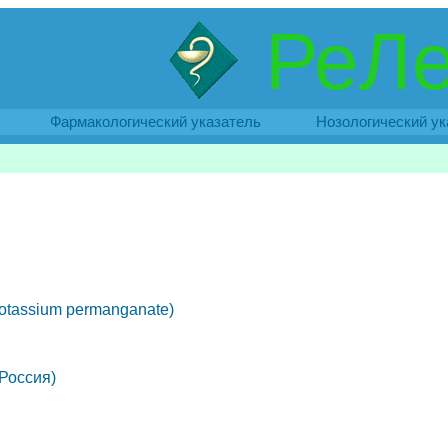
РеЛе
Фармакологический указатель
Нозологический ук
otassium permanganate)
Россия)