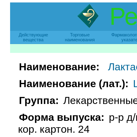
Ре
Действующие
Торговые
Фармаколог
вещества
наименования
указат
Наименование:
Лакта
Наименование (лат.):
Группа:
Лекарственные
Форма выпуска:
р-р д
кор. картон. 24