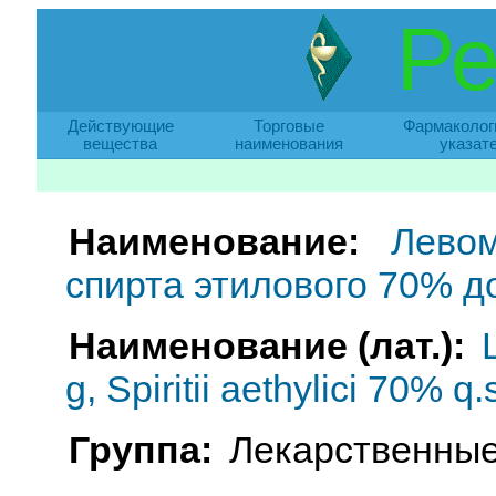
Ре
Действующие
Торговые
Фармаколог
вещества
наименования
указат
Наименование:
Левом
спирта этилового 70% д
Наименование (лат.):
g, Spiritii aethylici 70% q
Группа:
Лекарственные