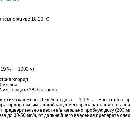
и температуре 18-20 °C
 15 % — 1000 мл
атрия хлорид
0 мл или
 мл; в ящике 28 флаконов.
йно или капельно. Лечебная доза — 1-1,5 г/кг массы тела, п
стракорпоральным кровобращением препарат вводят в аппар
предварительно ввести в/в капельно пробную дозу (200 мг/к
еза до 30-50 мл/ч, от дальнейшего введения препарата сле