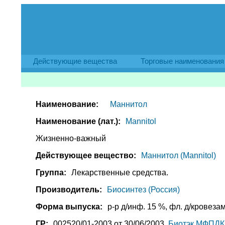
Действующие вещества
Торговые наименования
Наименование:
Маннитол
Наименование (лат.):
Mannitol
Жизненно-важный
Действующее вещество:
Маннитол (Mannitol)
Группа:
Лекарственные средства.
Производитель:
Биосинтез (Россия)
Форма выпуска:
р-р д/инф. 15 %, фл. д/кровезам
ГР:
002520/01-2003 от 30/06/2003,
Биотэк МФПДК 