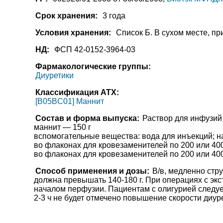
Срок хранения:
3 года
Условия хранения:
Список Б. В сухом месте, пр
НД:
ФСП 42-0152-3964-03
Фармакологические группы:
Диуретики
Классификация АТХ:
[B05BC01] Маннит
Состав и форма выпуска:
Раствор для инфузий
маннит — 150 г
вспомогательные вещества: вода для инъекций; н
во флаконах для кровезаменителей по 200 или 40
во флаконах для кровезаменителей по 200 или 400
Способ применения и дозы:
В/в, медленно стру
должна превышать 140-180 г. При операциях с эк
началом перфузии. Пациентам с олигурией следует 
2-3 ч не будет отмечено повышение скорости диур