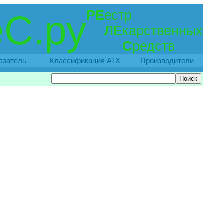
РЕ
естр
С.ру
ЛЕ
карственных
С
редств
азатель
Классификация АТХ
Производители