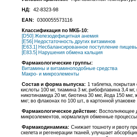
НД:
42-8323-98
EAN:
0300055573116
Классификация по МКБ-10:
[D50] Железодефицитная анемия
[E56] Недостаточность других витаминов
[E63.1] Несбалансированное поступление пищев
[E83.5] Нарушения обмена кальция
Фармакологические группы:
Витамины и витаминоподобные средства
Макро- и микроэлементы
Состав и форма выпуска:
1 таблетка, покрыта
кислоты 100 мг, тиамина 3 мг, рибофлавина 3,4 мг,
никотинамида 20 мг, биотина 30 мкг, йода 150 мкг, ж
мкг; во флаконах по 100 шт., в картонной упаковке
Фармакологическое действие:
Восполняющее д
микроэлементов, нормализуя обменные процессы
Фармакодинамика:
Снижает тошноту и рвоту пр
скелета и регенерации тканей, улучшает абсорбци