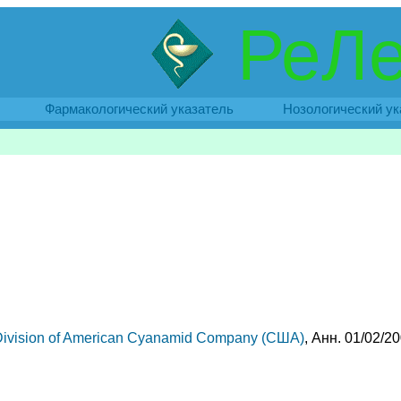
РеЛе
Фармакологический указатель
Нозологический ук
a Division of American Cyanamid Company (США)
, Анн. 01/02/2