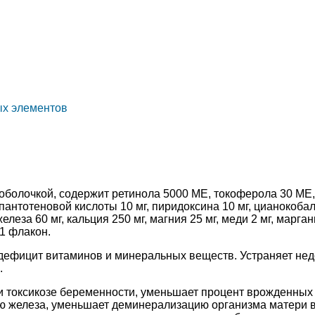
ых элементов
я оболочкой, содержит ретинола 5000 МЕ, токоферола 30 М
 пантотеновой кислоты 10 мг, пиридоксина 10 мг, цианокоба
елеза 60 мг, кальция 250 мг, магния 25 мг, меди 2 мг, марган
 1 флакон.
ефицит витаминов и минеральных веществ. Устраняет недо
.
и токсикозе беременности, уменьшает процент врожденных 
ю железа, уменьшает деминерализацию организма матери в 