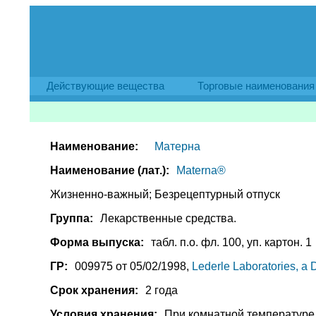
Действующие вещества
Торговые наименования
Наименование:
Матерна
Наименование (лат.):
Materna®
Жизненно-важный; Безрецептурный отпуск
Группа:
Лекарственные средства.
Форма выпуска:
табл. п.о. фл. 100, уп. картон. 1
ГР:
009975 от 05/02/1998,
Lederle Laboratories, 
Срок хранения:
2 года
Условия хранения:
При комнатной температуре