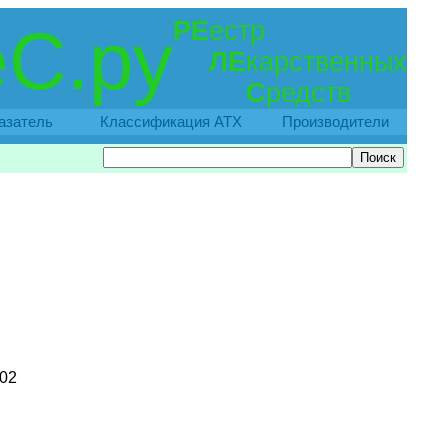
РЕ
естр
С.ру
ЛЕ
карственных
С
редств
азатель
Классификация АТХ
Производители
002