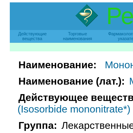
Ре
Действующие
Торговые
Фармаколог
вещества
наименования
указат
Наименование:
Моно
Наименование (лат.):
Действующее веществ
(Isosorbide mononitrate*)
Группа:
Лекарственные