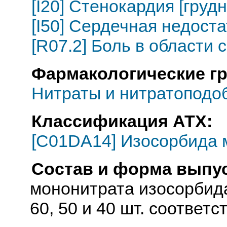
[I20] Стенокардия [груд
[I50] Сердечная недост
[R07.2] Боль в области 
Фармакологические г
Нитраты и нитратоподо
Классификация АТХ:
[C01DA14] Изосорбида 
Состав и форма выпус
мононитрата изосорбида 
60, 50 и 40 шт. соответс