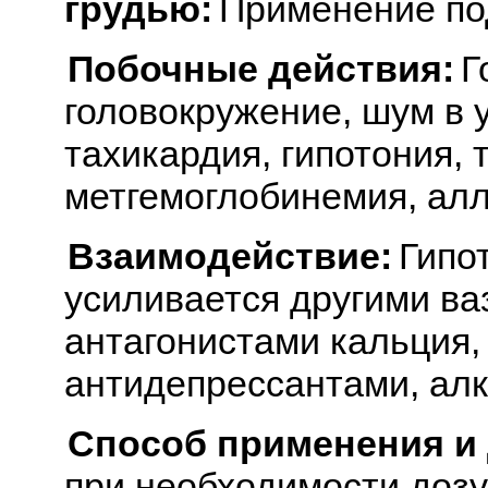
грудью:
Применение под
Побочные действия:
Г
головокружение, шум в 
тахикардия, гипотония, 
метгемоглобинемия, алл
Взаимодействие:
Гипо
усиливается другими ва
антагонистами кальция,
антидепрессантами, алк
Способ применения и
при необходимости дозу