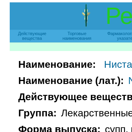
Ре
Действующие
Торговые
Фармаколог
вещества
наименования
указат
Наименование:
Ниста
Наименование (лат.):
Действующее веществ
Группа:
Лекарственные
Форма выпуска:
супп.