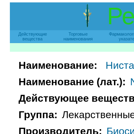
Ре
Действующие
Торговые
Фармаколог
вещества
наименования
указат
Наименование:
Ниста
Наименование (лат.):
Действующее веществ
Группа:
Лекарственные
Производитель:
Биоси