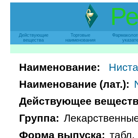
Ре
Действующие
Торговые
Фармаколог
вещества
наименования
указат
Наименование:
Ниста
Наименование (лат.):
Действующее веществ
Группа:
Лекарственные
Форма выпуска:
табл.