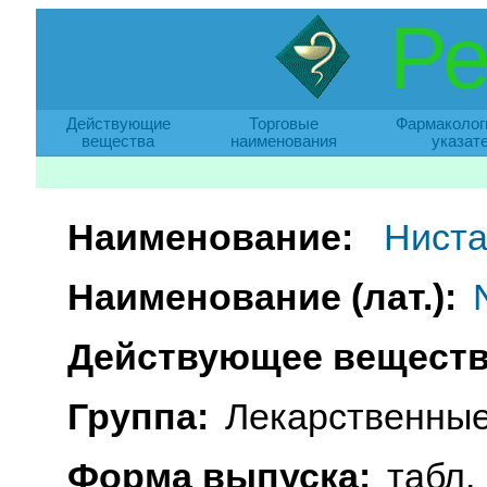
Ре
Действующие
Торговые
Фармаколог
вещества
наименования
указат
Наименование:
Ниста
Наименование (лат.):
Действующее веществ
Группа:
Лекарственные
Форма выпуска:
табл.