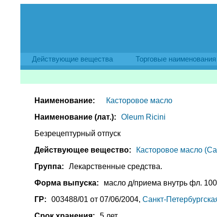
Действующие вещества
Торговые наименования
Наименование:
Касторовое масло
Наименование (лат.):
Oleum Ricini
Безрецептурный отпуск
Действующее вещество:
Касторовое масло (Cast
Группа:
Лекарственные средства.
Форма выпуска:
масло д/приема внутрь фл. 100 
ГР:
003488/01 от 07/06/2004,
Санкт-Петербургска
Срок хранения:
5 лет