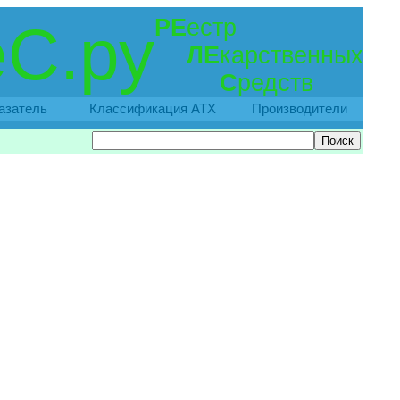
РЕ
естр
С.ру
ЛЕ
карственных
С
редств
азатель
Классификация АТХ
Производители