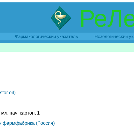
РеЛе
Фармакологический указатель
Нозологический ук
or oil)
мл, пач. картон. 1
я фармфабрика (Россия)