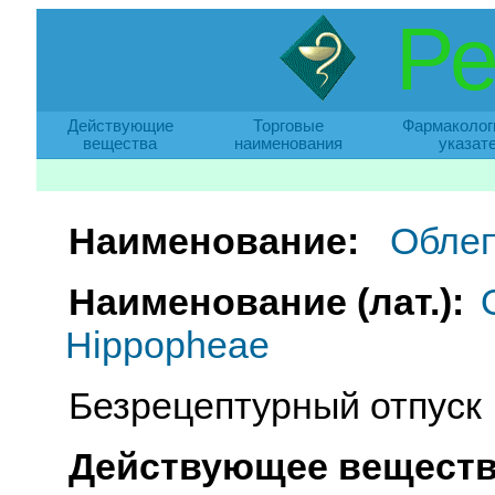
Ре
Действующие
Торговые
Фармаколог
вещества
наименования
указат
Наименование:
Облеп
Наименование (лат.):
Hippopheae
Безрецептурный отпуск
Действующее веществ