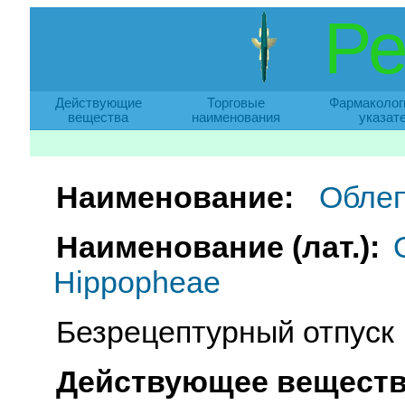
Ре
Действующие
Торговые
Фармаколог
вещества
наименования
указат
Наименование:
Облеп
Наименование (лат.):
Hippopheae
Безрецептурный отпуск
Действующее веществ