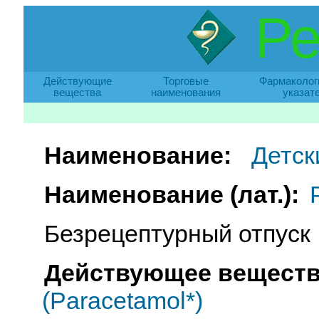
Ре
Действующие
Торговые
Фармаколог
вещества
наименования
указат
Наименование:
Детск
Наименование (лат.):
Безрецептурный отпуск
Действующее веществ
(Paracetamol*)