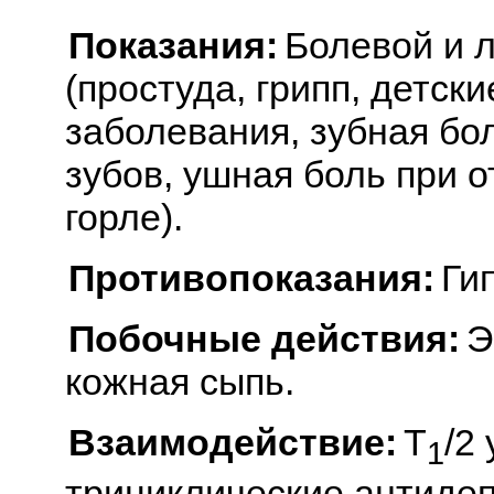
Показания:
Болевой и 
(простуда, грипп, детс
заболевания, зубная бо
зубов, ушная боль при о
горле).
Противопоказания:
Ги
Побочные действия:
Э
кожная сыпь.
Взаимодействие:
T
/2
1
трициклические антиде