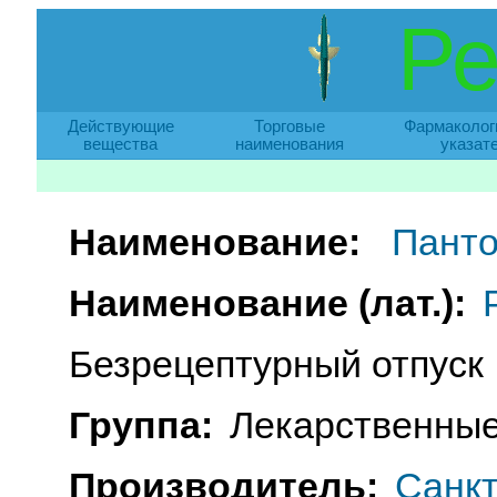
Ре
Действующие
Торговые
Фармаколог
вещества
наименования
указат
Наименование:
Панто
Наименование (лат.):
Безрецептурный отпуск
Группа:
Лекарственные
Производитель:
Санкт