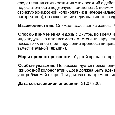
следственная связь развития этих реакций с дейс
недостаточности поджелудочной железы); возможн
стриктур (фиброзной колонопатии) в илеоцекальн
панкреатина), возникновение перианального раздр
Взаимодействие:
Снижает всасывание железа. 
Способ применения и дозы:
Внутрь, во время 
индивидуально в зависимости от степени нарушени
нескольких дней (при нарушении процесса пищева
заместительной терапии).
Меры предосторожности:
У детей препарат пр
Особые указания:
Не рекомендуется применение
(фиброзной колонопатии). Доза должна быть адек
употребляемой пищи. При длительном применени
Дата согласования описания:
31.07.2003