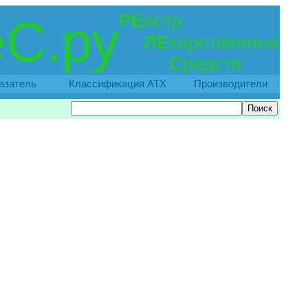
РЕ
естр
С.ру
ЛЕ
карственных
С
редств
азатель
Классификация АТХ
Производители