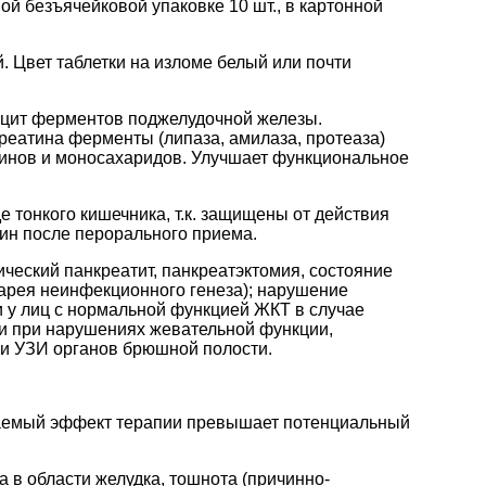
ой безъячейковой упаковке 10 шт., в картонной
 Цвет таблетки на изломе белый или почти
ицит ферментов поджелудочной железы.
еатина ферменты (липаза, амилаза, протеаза)
ринов и моносахаридов. Улучшает функциональное
тонкого кишечника, т.к. защищены от действия
ин после перорального приема.
ческий панкреатит, панкреатэктомия, состояние
иарея неинфекционного генеза); нарушение
и у лиц с нормальной функцией ЖКТ в случае
 и при нарушениях жевательной функции,
 и УЗИ органов брюшной полости.
даемый эффект терапии превышает потенциальный
 в области желудка, тошнота (причинно-