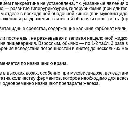
твием панкреатина не установлена, т.к. указанные явления
о — развитие гиперурикозурии, гиперурикемия (при длител
ом отделе в восходящей ободочной кишке (при муковисцид
ажения и раздражение слизистой оболочки полости рта (при
Антацидные средства, содержащие кальция карбонат и/или 
или после еды, не разжевывая и запивая нещелочной жидкос
я пищеварения. Взрослым, обычно — по 1-2 табл. 3 раза в 
рения вследствие погрешностей в диете) до нескольких ме
именяется по назначению врача.
 в высоких дозах, особенно при муковисцидозе, вследстви
ватна количеству ферментов, которое необходимо для всасы
и одновременно назначают препараты железа.