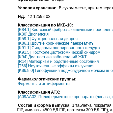
Условия хранения:
В сухом месте, при температ
НД:
42-12598-02
Классификация по МКБ-10:
[E84.1] Кистозный фиброз с кишечными проявлен
[K30] Диспепсия
[K59.1] Функциональная диарея
[K86.1] Другие хронические панкреатиты
[K91.1] Синдромы оперированного желудка
[K91.5] Постхолецистэктомический синдром
[K94] Диагностика заболеваний ЖКТ
[R14] Метеоризм и родственные состояния
[T66] Неуточненные эффекты излучения
[K86.8.0] Гипофункция поджелудочной железы вн
Фармакологические группы:
Ферменты и антиферменты
Классификация АТХ:
[A09AA02] Полиферментные препараты (липаза, пр
Состав и форма выпуска:
1 таблетка, покрытая
FIP, амилазы 4500 ЕД FIP, протеазы 300 ЕД FIP), 