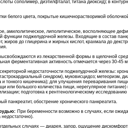
лоты сополимер, диэтилфталат, титана диоксид); в контурн
ки белого цвета, покрытые кишечнорастворимой оболочкой.
ое, амилолитическое, липолитическое, восполняющее деф
й функции поджелудочной железы. Входящие в состав панкр
, жиров до глицерина и жирных кислот, крахмала до декст
ия.
ысвобождаются из лекарственной формы в щелочной среде 
ьная ферментативная активность отмечается через 30-45 м
екреторной недостаточности поджелудочной железы: хрони
(гастрокардиальный синдром), муковисцидоз; метеоризм, д
а и тонкого кишечника); для улучшения переваривания пищ
щи или большого количества пищи, нерегулярное питание)
лизации; подготовка к рентгенологическому исследованию
рый панкреатит, обострение хронического панкреатита.
рудью:
При беременности возможно в случаях, если ожи
 недостаточно).
отдельных случаях — диарея, запор, ощущение дискомфорта