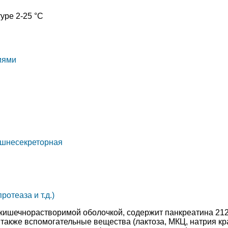
уре 2-25 °C
иями
ешнесекреторная
отеаза и т.д.)
 кишечнорастворимой оболочкой, содержит панкреатина 212
а также вспомогательные вещества (лактоза, МКЦ, натрия к