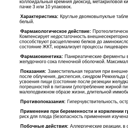
коллоидальный кремния диоксид, метакриловой кис
пачке 3 или 10 упаковок.
Характеристика:
Круглые двояковыпуклые таблет
белый.
Фармакологическое действие:
Протеолитическ
Компенсирует недостаточность внешнесекреторно
способствуют расщеплению белков до аминокислот
состояние ЖКТ, нормализует процессы пищеварен
Фармакокинетика:
Панкреатические ферменты в
желудочного сока пленочной оболочкой. Максимал
Показания:
Заместительная терапия при внешнес
после облучения, диспепсия, синдром Ремхельда 
усвоения пищи (состояние после резекции желудк
погрешностей в питании (употребление жирной пи
малоподвижном образе жизни, длительной иммоби
Противопоказания:
Гиперчувствительность, ост
Применение при беременности и кормлении г
риск для плода (безопасность применения изучена
Побочные действия:
Аллергические реакции, в 