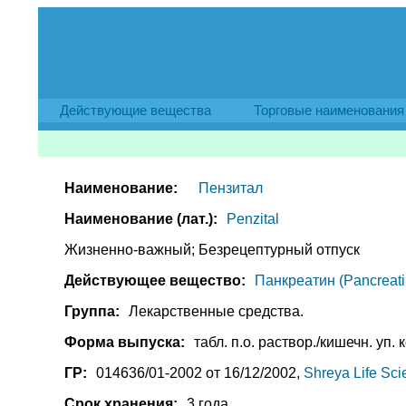
Действующие вещества
Торговые наименования
Наименование:
Пензитал
Наименование (лат.):
Penzital
Жизненно-важный; Безрецептурный отпуск
Действующее вещество:
Панкреатин (Pancreati
Группа:
Лекарственные средства.
Форма выпуска:
табл. п.о. раствор./кишечн. уп. к
ГР:
014636/01-2002 от 16/12/2002,
Shreya Life Sc
Срок хранения:
3 года