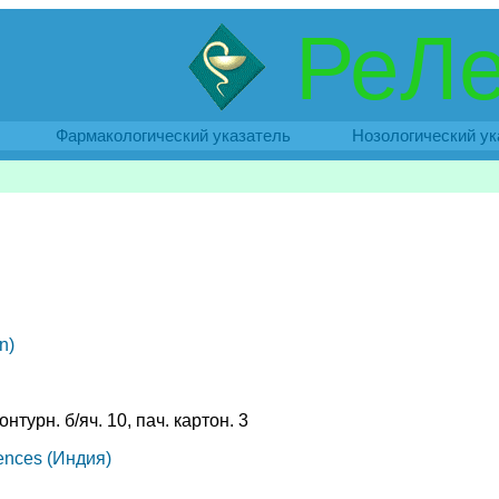
РеЛе
Фармакологический указатель
Нозологический ук
n)
онтурн. б/яч. 10, пач. картон. 3
iences (Индия)