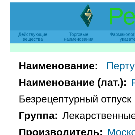
Ре
Действующие
Торговые
Фармаколог
вещества
наименования
указат
Наименование:
Перту
Наименование (лат.):
Безрецептурный отпуск
Группа:
Лекарственные
Производитель:
Моск