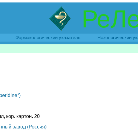
РеЛе
Фармакологический указатель
Нозологический ук
eridine*)
мл, кор. картон. 20
нный завод (Россия)