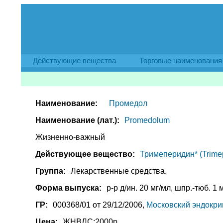
Действующие вещества
Торговые наименования
Наименование:
Промедол
Наименование (лат.):
Promedolum
Жизненно-важный
Действующее вещество:
Тримеперидин* (Trimep
Группа:
Лекарственные средства.
Форма выпуска:
р-р д/ин. 20 мг/мл, шпр.-тюб. 1 
ГР:
000368/01 от 29/12/2006,
Московский эндокри
Цена:
ЖНВЛС:2000р.