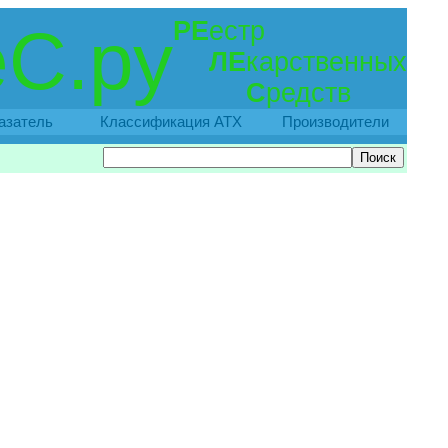
РЕ
естр
С.ру
ЛЕ
карственных
С
редств
азатель
Классификация АТХ
Производители