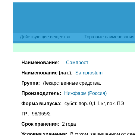
Действующие вещества
Торговые наименования
Наименование:
Сампрост
Наименование (лат.):
Samprostum
Группа:
Лекарственные средства.
Производитель:
Нижфарм (Россия)
Форма выпуска:
субст.-пор. 0,1-1 кг, пак. ПЭ
ГР:
98/365/2
Срок хранения:
2 года
Условия хранения:
В сухом, защищенном от све