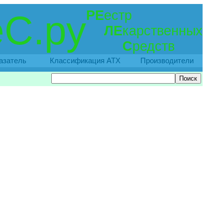
РЕ
естр
С.ру
ЛЕ
карственных
С
редств
азатель
Классификация АТХ
Производители