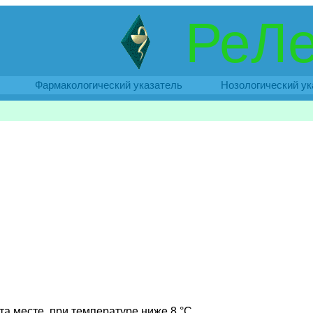
РеЛе
Фармакологический указатель
Нозологический ук
та месте, при температуре ниже 8 °C