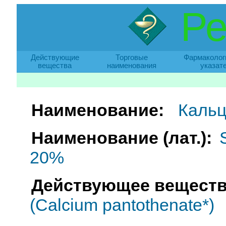
Ре
Действующие
Торговые
Фармаколог
вещества
наименования
указат
Наименование:
Кальц
Наименование (лат.):
20%
Действующее веществ
(Calcium pantothenate*)