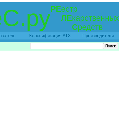
РЕ
естр
С.ру
ЛЕ
карственных
С
редств
азатель
Классификация АТХ
Производители