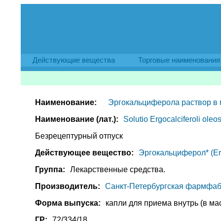
Действующие вещества
Торговые наименования
Наименование:
Эргокальциферола раствор в 
Наименование (лат.):
Solutio Ergocalciferoli ole
Безрецептурный отпуск
Действующее вещество:
Эргокальциферол* (Erg
Группа:
Лекарственные средства.
Производитель:
Санкт-Петербургская фармфаб
Форма выпуска:
капли для приема внутрь (в масл
ГР:
72/334/18