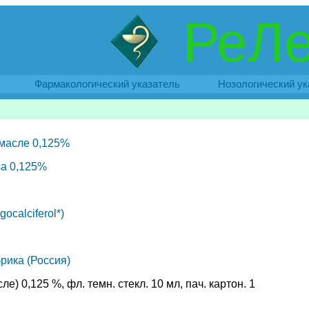
РеЛе
Фармакологический указатель
Нозологический ук
масле 0,125%
osa 0,125%
ocalciferol*)
рика (Россия)
е) 0,125 %, фл. темн. стекл. 10 мл, пач. картон. 1