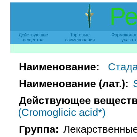
Ре
Действующие
Торговые
Фармаколог
вещества
наименования
указат
Наименование:
Стада
Наименование (лат.):
Действующее веществ
(Cromoglicic acid*)
Группа:
Лекарственные