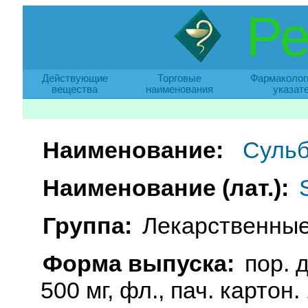
Ре
Действующие
Торговые
Фармаколог
вещества
наименования
указат
Наименование:
Суль
Наименование (лат.):
Группа:
Лекарственные
Форма выпуска:
пор. 
500 мг, фл., пач. картон.