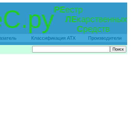
РЕ
естр
С.ру
ЛЕ
карственных
С
редств
азатель
Классификация АТХ
Производители