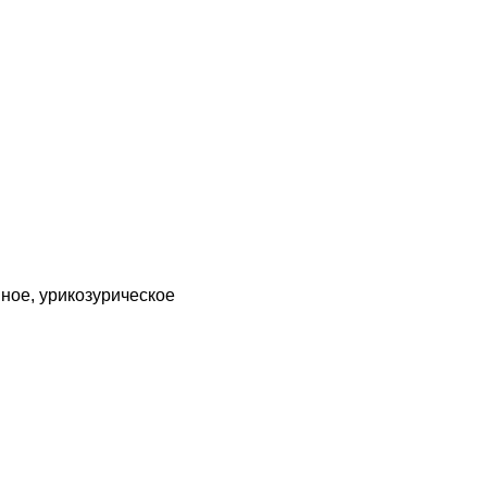
ное, урикозурическое