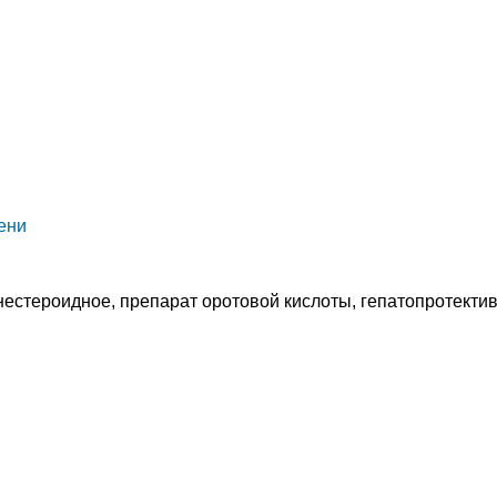
ени
естероидное, препарат оротовой кислоты, гепатопротектив