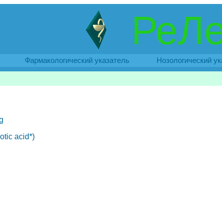
РеЛе
Фармакологический указатель
Нозологический ук
g
tic acid*)