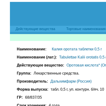
Действующие вещества
Торговые наименования
Наименование:
Калия оротата таблетки 0,5 г
Наименование (лат.):
Tabulettae Kalii orotatis 0,5 
Действующее вещество:
Оротовая кислота* (Oro
Группа:
Лекарственные средства.
Производитель:
Дальхимфарм (Россия)
Форма выпуска:
табл. 0,5 г, уп. контурн. б/яч. 10
ГР:
68/837/35
Срок хранения:
4 года