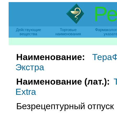
Ре
Действующие
Торговые
Фармаколог
вещества
наименования
указат
Наименование:
ТераФ
Экстра
Наименование (лат.):
Extra
Безрецептурный отпуск