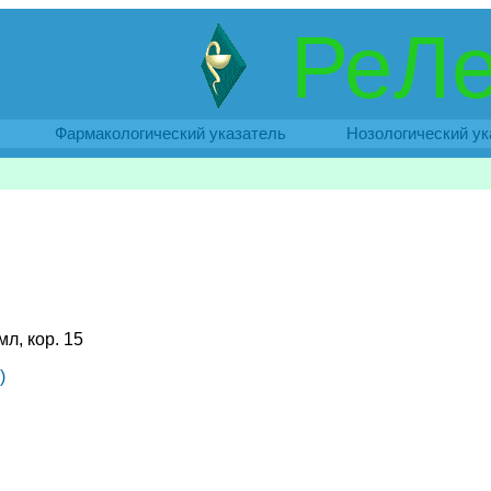
РеЛе
Фармакологический указатель
Нозологический ук
мл, кор. 15
)