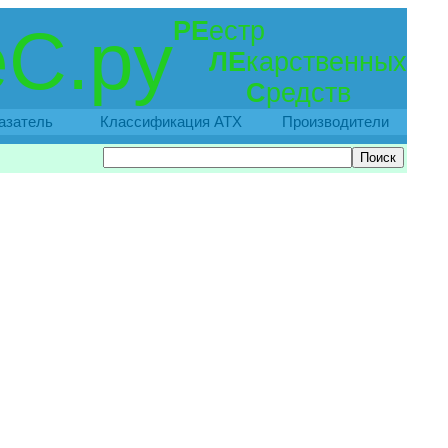
РЕ
естр
С.ру
ЛЕ
карственных
С
редств
азатель
Классификация АТХ
Производители