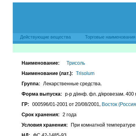
Действующие вещества
Торговые наименования
Наименование:
Трисоль
Наименование (лат.):
Trisolum
Группа:
Лекарственные средства.
Форма выпуска:
р-р д/инф. фл. д/кровезам. 400 
ГР:
000596/01-2001 от 20/08/2001,
Восток (Россия
Срок хранения:
2 года
Условия хранения:
При комнатной температуре
НД:
ФС 42-1485-93