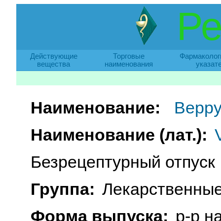
Ре
Действующие
Торговые
Фармаколог
вещества
наименования
указат
Наименование:
Верру
Наименование (лат.):
Безрецептурный отпуск
Группа:
Лекарственные
Форма выпуска:
р-р на