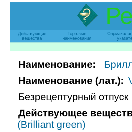
Ре
Действующие
Торговые
Фармаколог
вещества
наименования
указат
Наименование:
Брилл
Наименование (лат.):
Безрецептурный отпуск
Действующее веществ
(Brilliant green)