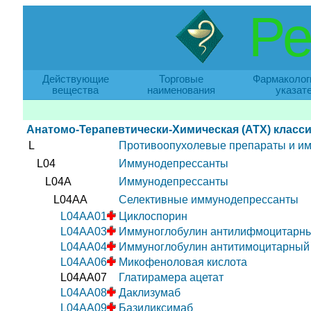
Ре
Действующие
Торговые
Фармаколог
вещества
наименования
указат
Анатомо-Терапевтически-Химическая (АТХ) класс
L
Противоопухолевые препараты и и
L04
Иммунодепрессанты
L04A
Иммунодепрессанты
L04AA
Селективные иммунодепрессанты
L04AA01
Циклоспорин
L04AA03
Иммуноглобулин антилифмоцитарн
L04AA04
Иммуноглобулин антитимоцитарный
L04AA06
Микофеноловая кислота
L04AA07
Глатирамера ацетат
L04AA08
Даклизумаб
L04AA09
Базиликсимаб