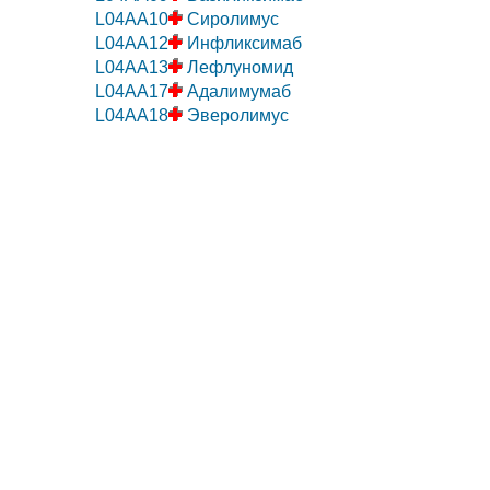
L04AA10
Сиролимус
L04AA12
Инфликсимаб
L04AA13
Лефлуномид
L04AA17
Адалимумаб
L04AA18
Эверолимус