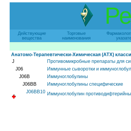
Ре
Действующие
Торговые
Фармаколог
вещества
наименования
указат
Анатомо-Терапевтически-Химическая (АТХ) класс
J
Противомикробные препараты для си
J06
Иммунные сыворотки и иммуноглобу
J06B
Иммуноглобулины
J06BB
Иммуноглобулины специфические
J06BB10
Иммуноглобулин противодифтерийн