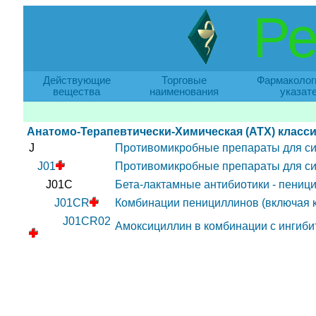
Ре
Действующие
Торговые
Фармаколог
вещества
наименования
указат
Анатомо-Терапевтически-Химическая (АТХ) класс
J
Противомикробные препараты для с
J01
Противомикробные препараты для с
J01C
Бета-лактамные антибиотики - пениц
J01CR
Комбинации пенициллинов (включая к
J01CR02
Амоксициллин в комбинации с ингиби