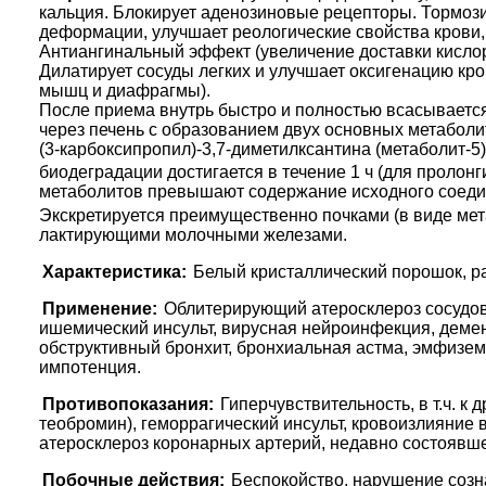
кальция. Блокирует аденозиновые рецепторы. Тормози
деформации, улучшает реологические свойства крови
Антиангинальный эффект (увеличение доставки кисло
Дилатирует сосуды легких и улучшает оксигенацию к
мышц и диафрагмы).
После приема внутрь быстро и полностью всасываетс
через печень с образованием двух основных метаболито
(3-карбоксипропил)-3,7-диметилксантина (метаболит-5)
биодеградации достигается в течение 1 ч (для пролон
метаболитов превышают содержание исходного соедине
Экскретируется преимущественно почками (в виде мет
лактирующими молочными железами.
Характеристика:
Белый кристаллический порошок, р
Применение:
Облитерирующий атеросклероз сосудов
ишемический инсульт, вирусная нейроинфекция, демен
обструктивный бронхит, бронхиальная астма, эмфизем
импотенция.
Противопоказания:
Гиперчувствительность, в т.ч. к
теобромин), геморрагический инсульт, кровоизлияние 
атеросклероз коронарных артерий, недавно состоявше
Побочные действия:
Беспокойство, нарушение созна