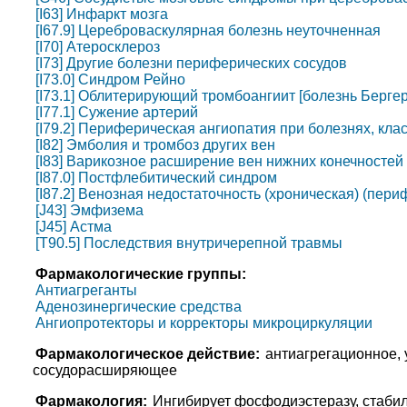
[I63] Инфаркт мозга
[I67.9] Цереброваскулярная болезнь неуточненная
[I70] Атеросклероз
[I73] Другие болезни периферических сосудов
[I73.0] Синдром Рейно
[I73.1] Облитерирующий тромбоангиит [болезнь Бергер
[I77.1] Сужение артерий
[I79.2] Периферическая ангиопатия при болезнях, кл
[I82] Эмболия и тромбоз других вен
[I83] Варикозное расширение вен нижних конечностей
[I87.0] Постфлебитический синдром
[I87.2] Венозная недостаточность (хроническая) (пери
[J43] Эмфизема
[J45] Астма
[T90.5] Последствия внутричерепной травмы
Фармакологические группы:
Антиагреганты
Аденозинергические средства
Ангиопротекторы и корректоры микроциркуляции
Фармакологическое действие:
антиагрегационное,
сосудорасширяющее
Фармакология:
Ингибирует фосфодиэстеразу, стаби