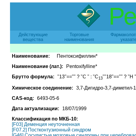
Ре
Действующие
Торговые
Фармаколог
вещества
наименования
указат
Наименование:
Пентоксифиллин*
Наименование (лат.):
Pentoxifylline*
Брутто формула:
"13"=="" ? "C " : "C
""18"=="" ? "H "
13
Химическое соединение:
3,7-Дигидро-3,7-диметил-1
CAS-код:
6493-05-6
Дата актуализации:
18/07/1999
Классификация по МКБ-10:
[F03] Деменция неуточненная
[F07.2] Постконтузионный синдром
[G46] Сосудистые мозговые синдромы при цереброваск