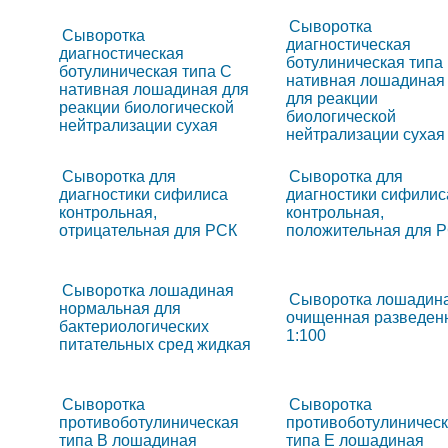
Сыворотка
Сыворотка
диагностическая
диагностическая
ботулиническая типа
ботулиническая типа C
нативная лошадиная
нативная лошадиная для
для реакции
реакции биологической
биологической
нейтрализации сухая
нейтрализации сухая
Сыворотка для
Сыворотка для
диагностики сифилиса
диагностики сифилис
контрольная,
контрольная,
отрицательная для РСК
положительная для 
Сыворотка лошадиная
Сыворотка лошадин
нормальная для
очищенная разведен
бактериологических
1:100
питательных сред жидкая
Сыворотка
Сыворотка
противоботулиническая
противоботулиничес
типа B лошадиная
типа E лошадиная