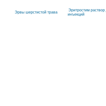
Эритростим раствор
Эрвы шерстистой трава
инъекций