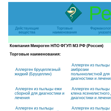
Ре
Действующие
Торговые
Фармаколог
вещества
наименования
указат
Компания Микроген НПО ФГУП МЗ РФ (Россия)
Торговые наименования:
Аллерген из пыльцы
Аллерген бруцеллезный
амброзии
жидкий (Бруцеллин)
полыннолистной для
диагностики и лечени
Аллерген из пыльцы ежи
Аллерген из пыльцы
сборной для диагностики и
клена ясенелистного
лечения
диагностики и лечени
Аллерген из пыльцы
Аллерген из пыльцы