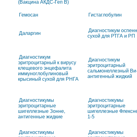
(Вакцина АКДС-Геп B)
Гемосан
Гистаглобулин
Диагностикум оспен
Даларгин
сухой для РТГА и РП
Диагностикум
Диагностикум
эритроцитарный к вирусу
эритроцитарный
клещевого энцефалита
сальмонеллезный Ви
иммуноглобулиновый
антигенный жидкий
крысиный сухой для РНГА
Диагностикумы
Диагностикумы
эритроцитарные
эритроцитарные
шигеллезные Зонне,
шигеллезные Флексн
антигенные жидкие
1-5
Диагностикумы
Диагностикумы