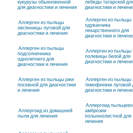
кукурузы обыкновенной
лебеды татарской дл
для диагностики и лечения
диагностики и лечени
Аллерген из пыльцы
Аллерген из пыльцы
одуванчика
овсянницы луговой для
лекарственного для
диагностики и лечения
диагностики и лечени
Аллерген из пыльцы
Аллерген из пыльцы
подсолнечника
полевицы белой для
однолетнего для
диагностики и лечени
диагностики и лечения
Аллерген из пыльцы ржи
Аллерген из пыльцы
посевной для диагностики
тимофеевки луговой 
и лечения
диагностики и лечени
Аллергоид пыльцево
Аллергоид из домашней
амброзии
пыли для лечения
полыннолистной для
лечения