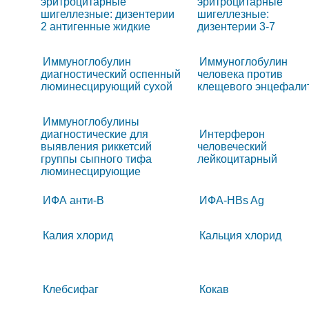
эритроцитарные
эритроцитарные
шигеллезные: дизентерии
шигеллезные:
2 антигенные жидкие
дизентерии 3-7
Иммуноглобулин
Иммуноглобулин
диагностический оспенный
человека против
люминесцирующий сухой
клещевого энцефали
Иммуноглобулины
диагностические для
Интерферон
выявления риккетсий
человеческий
группы сыпного тифа
лейкоцитарный
люминесцирующие
ИФА анти-В
ИФА-HBs Ag
Калия хлорид
Кальция хлорид
Клебсифаг
Кокав