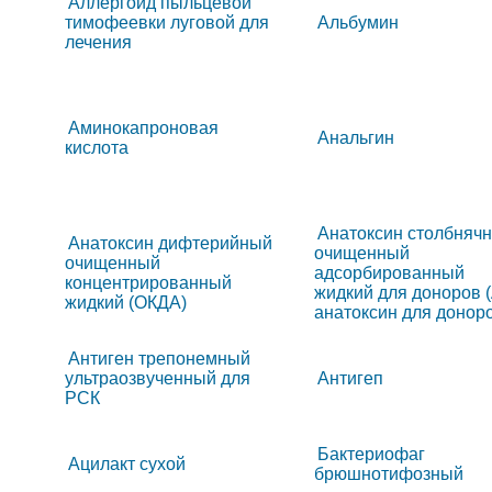
Аллергоид пыльцевой
тимофеевки луговой для
Альбумин
лечения
Аминокапроновая
Анальгин
кислота
Анатоксин столбняч
Анатоксин дифтерийный
очищенный
очищенный
адсорбированный
концентрированный
жидкий для доноров 
жидкий (ОКДА)
анатоксин для донор
Антиген трепонемный
ультраозвученный для
Антигеп
РСК
Бактериофаг
Ацилакт сухой
брюшнотифозный