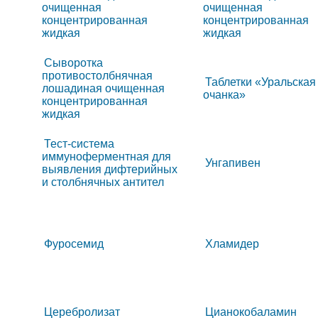
очищенная
очищенная
концентрированная
концентрированная
жидкая
жидкая
Сыворотка
противостолбнячная
Таблетки «Уральская
лошадиная очищенная
очанка»
концентрированная
жидкая
Тест-система
иммуноферментная для
Унгапивен
выявления дифтерийных
и столбнячных антител
Фуросемид
Хламидер
Церебролизат
Цианокобаламин