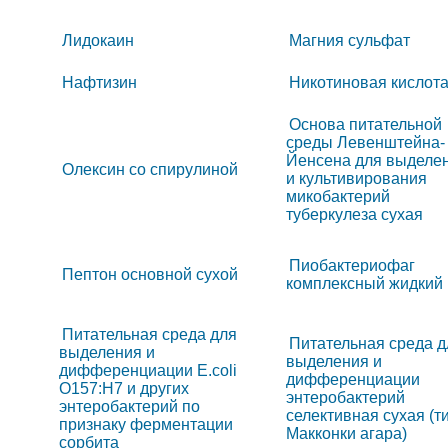
Лидокаин
Магния сульфат
Нафтизин
Никотиновая кислот
Основа питательной
среды Левенштейна-
Йенсена для выделе
Олексин со спирулиной
и культивирования
микобактерий
туберкулеза сухая
Пиобактериофаг
Пептон основной сухой
комплексный жидкий
Питательная среда для
Питательная среда д
выделения и
выделения и
дифференциации E.coli
дифференциации
О157:H7 и других
энтеробактерий
энтеробактерий по
селективная сухая (т
признаку ферментации
Макконки агара)
сорбита