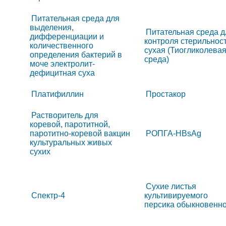
Питательная среда для
выделения,
Питательная среда д
дифференциации и
контроля стерильнос
количественного
сухая (Тиогликолева
определения бактерий в
среда)
моче электролит-
дефицитная суха
Платифиллин
Простакор
Растворитель для
коревой, паротитной,
паротитно-коревой вакцин
РОПГА-HBsAg
культуральных живых
сухих
Сухие листья
Спектр-4
культивируемого
персика обыкновенно