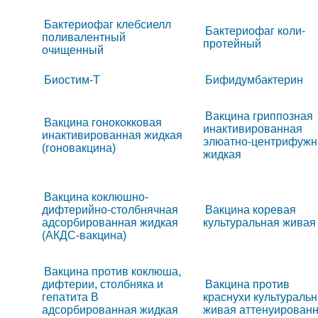
Бактериофаг клебсиелл
Бактериофаг коли-
поливалентный
протейный
очищенный
Биостим-Т
Бифидумбактерин
Вакцина гриппозная
Вакцина гонококковая
инактивированная
инактивированная жидкая
элюатно-центрифужн
(гоновакцина)
жидкая
Вакцина коклюшно-
дифтерийно-столбнячная
Вакцина коревая
адсорбированная жидкая
культуральная живая
(АКДС-вакцина)
Вакцина против коклюша,
дифтерии, столбняка и
Вакцина против
гепатита B
краснухи культураль
адсорбированная жидкая
живая аттенуирован