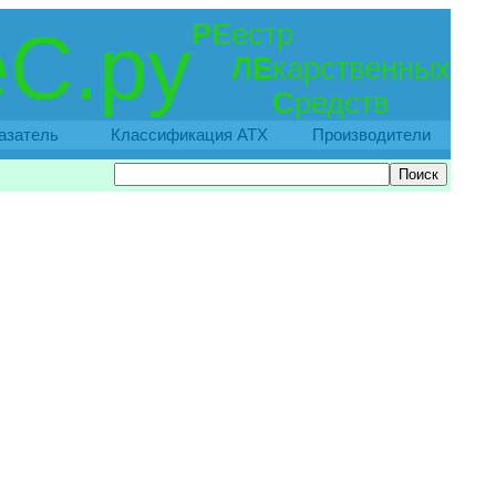
РЕ
естр
С.ру
ЛЕ
карственных
С
редств
азатель
Классификация АТХ
Производители