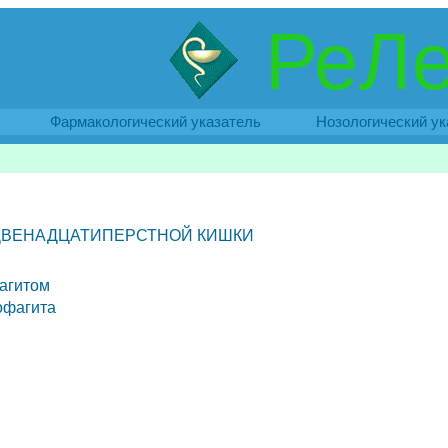
РеЛе
Фармакологический указатель
Нозологический ук
Я
 ДВЕНАДЦАТИПЕРСТНОЙ КИШКИ
агитом
офагита