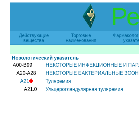
Ре
Действующие
Торговые
Фармаколог
вещества
наименования
указат
Нозологический указатель
A00-B99
НЕКОТОРЫЕ ИНФЕКЦИОННЫЕ И ПАР
A20-A28
НЕКОТОРЫЕ БАКТЕРИАЛЬНЫЕ ЗОО
A21
Туляремия
A21.0
Ульцерогландулярная туляремия