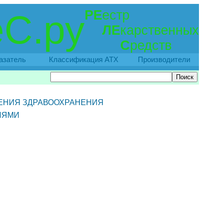
РЕ
естр
С.ру
ЛЕ
карственных
С
редств
азатель
Классификация АТХ
Производители
ЕНИЯ ЗДРАВООХРАНЕНИЯ
НЯМИ