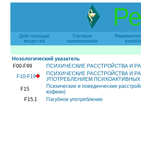
Ре
Действующие
Торговые
Фармаколог
вещества
наименования
указат
Нозологический указатель
F00-F99
ПСИХИЧЕСКИЕ РАССТРОЙСТВА И Р
ПСИХИЧЕСКИЕ РАССТРОЙСТВА И Р
F10-F19
УПОТРЕБЛЕНИЕМ ПСИХОАКТИВНЫХ
Психические и поведенческие расстрой
F15
кофеин)
F15.1
Пагубное употребление