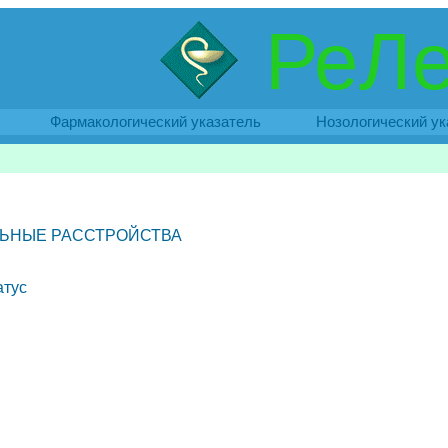
РеЛе
Фармакологический указатель
Нозологический ук
ЬНЫЕ РАССТРОЙСТВА
атус