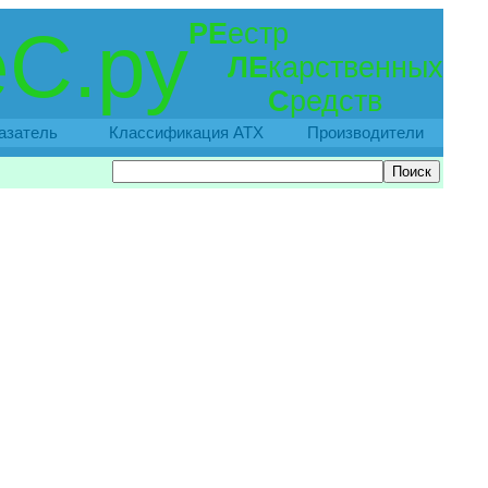
РЕ
естр
С.ру
ЛЕ
карственных
С
редств
азатель
Классификация АТХ
Производители