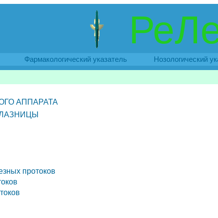
РеЛе
Фармакологический указатель
Нозологический ук
ОГО АППАРАТА
ГЛАЗНИЦЫ
езных протоков
токов
токов