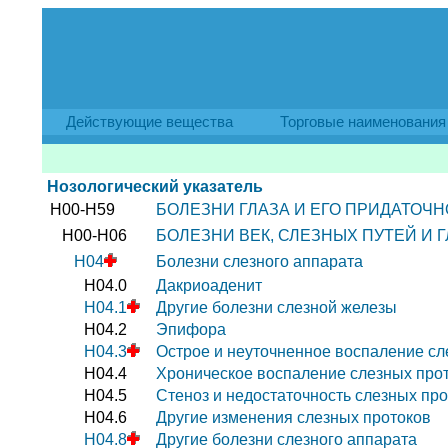
Действующие вещества
Торговые наименования
Нозологический указатель
H00-H59
БОЛЕЗНИ ГЛАЗА И ЕГО ПРИДАТОЧН
H00-H06
БОЛЕЗНИ ВЕК, СЛЕЗНЫХ ПУТЕЙ И 
H04
Болезни слезного аппарата
H04.0
Дакриоаденит
H04.1
Другие болезни слезной железы
H04.2
Эпифора
H04.3
Острое и неуточненное воспаление сл
H04.4
Хроническое воспаление слезных про
H04.5
Стеноз и недостаточность слезных про
H04.6
Другие изменения слезных протоков
H04.8
Другие болезни слезного аппарата