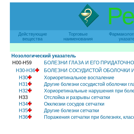
Ре
Действующие
Торговые
Фармаколог
вещества
наименования
указат
Нозологический указатель
H00-H59
БОЛЕЗНИ ГЛАЗА И ЕГО ПРИДАТОЧНО
H30-H36
БОЛЕЗНИ СОСУДИСТОЙ ОБОЛОЧКИ И
H30
Хориоретинальное воспаление
H31
Другие болезни сосудистой оболочки гл
H32
Хориоретинальные нарушения при боле
H33
Отслойка и разрывы сетчатки
H34
Окклюзии сосудов сетчатки
H35
Другие болезни сетчатки
H36
Поражения сетчатки при болезнях, кла