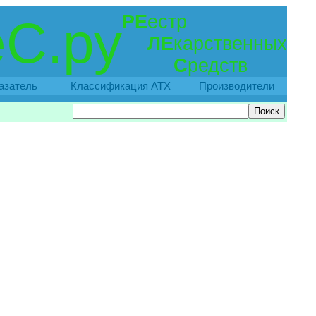
РЕ
естр
С.ру
ЛЕ
карственных
С
редств
азатель
Классификация АТХ
Производители