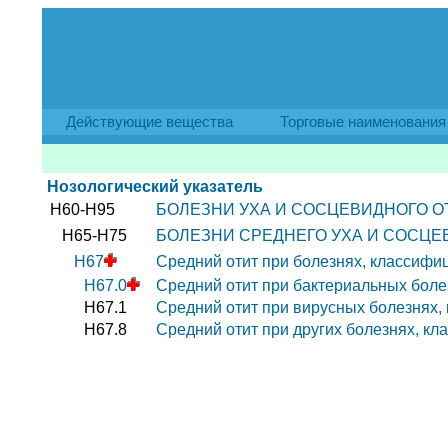
Действующие вещества
Торговые наименования
Нозологический указатель
H60-H95
БОЛЕЗНИ УХА И СОСЦЕВИДНОГО О
H65-H75
БОЛЕЗНИ СРЕДНЕГО УХА И СОСЦЕ
H67
Средний отит при болезнях, классифи
H67.0
Средний отит при бактериальных боле
H67.1
Средний отит при вирусных болезнях,
H67.8
Средний отит при других болезнях, к