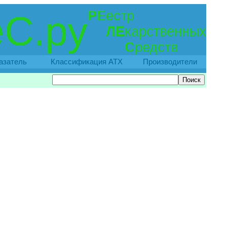
РЕ
естр
С.ру
ЛЕ
карственных
С
редств
азатель
Классификация АТХ
Производители