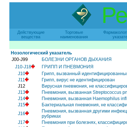
Ре
Действующие
Торговые
Фармаколог
вещества
наименования
указат
Нозологический указатель
J00-J99
БОЛЕЗНИ ОРГАНОВ ДЫХАНИЯ
J10-J18
ГРИПП И ПНЕВМОНИЯ
J10
Грипп, вызванный идентифицированны
J11
Грипп, вирус не идентифицирован
J12
Вирусная пневмония, не классифициров
J13
Пневмония, вызванная Streptococcus p
J14
Пневмония, вызванная Haemophilus in
J15
Бактериальная пневмония, не классифи
Пневмония, вызванная другими инфекц
J16
рубриках
J17
Пневмония при болезнях, классифициро