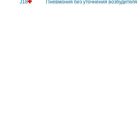
J18
Пневмония без уточнения возбудителя