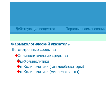
Действующие вещества
Торговые наименования
Фармакологический указатель
Вегетотропные средства
Холинолитические средства
м-Холинолитики
н-Холинолитики (ганглиоблокаторы)
н-Холинолитики (миорелаксанты)