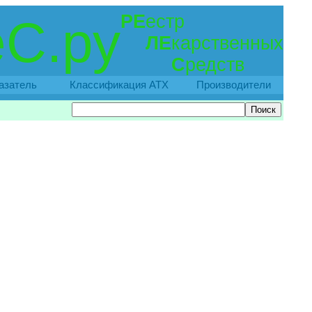
РЕ
естр
С.ру
ЛЕ
карственных
С
редств
азатель
Классификация АТХ
Производители