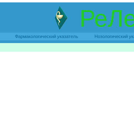
РеЛе
Фармакологический указатель
Нозологический ук