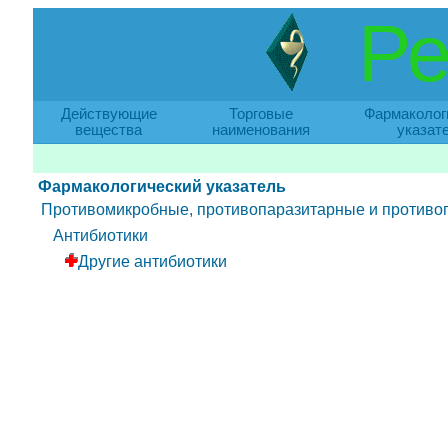
Ре
Действующие
Торговые
Фармаколог
вещества
наименования
указат
Фармакологический указатель
Противомикробные, противопаразитарные и противог
Антибиотики
Другие антибиотики